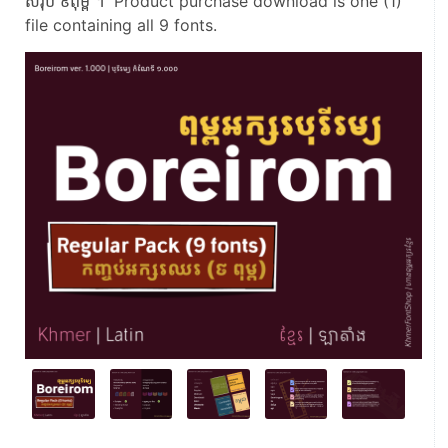
សរុប ៩ពុម្ព ។ Product purchase download is one (1)
file containing all 9 fonts.