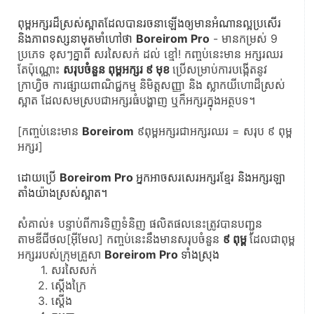
ពុម្ពអក្សរដ៏ស្រស់ស្អាតដែលបានរចនាឡើងឲ្យមានអំណានល្អប្រសើរ 
និងភាពទស្សនាមុតមាំហៅថា 
Boreirom Pro
 - មានកម្រស់ 9 
ប្រភេទ ខុសៗគ្នាពី សរសៃសក់ ដល់ ខ្មៅ! កញ្ចប់នេះមាន អក្សរឈរ 
តែប៉ុណ្ណោះ 
សរុបចំនួន ពុម្ពអក្សរ ៩ មុខ 
ប្រើសម្រាប់ការបង្កើតនូវ 
ក្រាហ្វិច ការផ្សាយពាណិជ្ជកម្ម និមិត្តសញ្ញា និង ស្លាកយីហោដ៏ស្រស់
ស្អាត ដែលសមស្របជាអក្សរធំបង្ហាញ ឬក៏អក្សរក្នុងអត្ថបទ។
[កញ្ចប់នេះមាន 
Boreirom
 ៩ពុម្ពអក្សរជាអក្សរឈរ = សរុប ៩ ពុម្ព
អក្សរ]
ដោយប្រើ 
Boreirom​ Pro 
អ្នកអាចសរសេរអក្សរខ្មែរ និងអក្សរឡា
តាំងយ៉ាងស្រស់ស្អាត។
សំគាល់៖ បន្ទាប់ពីការទិញទំនិញ ផលិតផលនេះត្រូវបានបញ្ជូន
តាមឌីជីថល​[អ៊ីមែល] កញ្ចប់នេះនឹងមានសរុបចំនួន 
៩
 ពុម្ព 
ដែលជាពុម្ព
អក្សររបស់ក្រុមគ្រួសា 
Boreirom Pro​ 
ទាំងស្រុង
សរសៃសក់
ស្ដើងក្រៃ
ស្ដើង