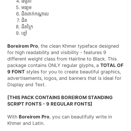
ធម្មតា
មធ្យម
ដិតពាក់កណ្ដាល
ដិត
ដិតក្រៃ
ខ្មៅ
Boreirom Pro
, the clean Khmer typeface designed 
for high readability and visibility - features 9 
different weight class from Hairline to Black. This 
package contains ONLY regular glyphs, a 
TOTAL OF 
9 FONT
 styles for you to create beautiful graphics, 
advertisements, logos, and banners that is ideal for 
Display and Text.
[THIS PACK CONTAINS BOREIROM STANDING 
SCRIPT FONTS - 9 REGULAR FONTS]
With 
Boreirom Pro
, you can beautifully write in 
Khmer and Latin.