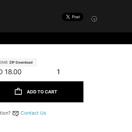
0
23MB
ZIP Download
D
18.00
1
ADD TO CART
tion?
Contact Us