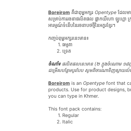
Boreirom
 គឺជាពុម្ពអក្សរ 
Opentype
 ដែលមាន
សម្រាប់ការរចនាផលិតផល ផ្លាកយីហោ ឡូហ្គោ ក្រាហ
អារម្មណ៍ទំនើបនៃរចនាបថថ្មីនៃអក្ខរខ្មែរ។
កញ្ចប់ពុម្ពអក្សរនេះមាន៖
ធម្មតា
ទ្រេត
ចំណាំ៖
 ផលិតផលនេះមាន (២ ក្នុងចំណោម ១៨ពុម្ព
ជម្រើសបន្ថែមបូរបែប សូមពិចារណាទិញស្តាយល៍ប
Boreirom
 is an 
Opentype
 font that 
products. Use for product designs, br
you can type in Khmer.
This font pack contains:
Regular
Italic