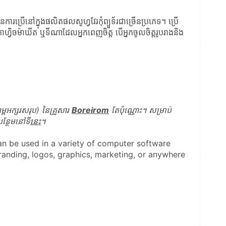
ការប្រើនៅក្នុងផលិតផលសូហ្វវែរកុំព្យួទ័រជាច្រើនប្រភេទ។ ប្រើ
្វិចម៉ាឃីត ឬទីណាដែលអ្នកពេញចិត្ត​ បើអ្នកចូលចិត្តរូបរាងនិង
អក្សរសរុប) នៃគ្រួសារ 
Boreirom
 តែប៉ុណ្ណោះ។ សម្រាប់
ន្ថែមនៅទី
នេះ
។
can be used in a variety of computer software 
anding, logos, graphics, marketing, or anywhere 