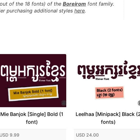
out of the 18 fonts) of the 
Boreirom
f
ont family. 
er purchasing additional styles 
here
.
Mie Banjok [Single] Bold (1
Leelhaa [Minipack] Black (
font)
fonts)
USD 9.99
USD 24.00