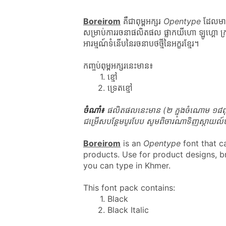
Boreirom
 គឺជាពុម្ពអក្សរ 
Opentype
 ដែលមាន
សម្រាប់ការរចនាផលិតផល ផ្លាកយីហោ ឡូហ្គោ ក្រាហ
អារម្មណ៍ទំនើបនៃរចនាបថថ្មីនៃអក្ខរខ្មែរ។
កញ្ចប់ពុម្ពអក្សរនេះមាន៖
ខ្មៅ
ទ្រេតខ្មៅ
ចំណាំ៖
 ផលិតផលនេះមាន (២ ក្នុងចំណោម ១៨ពុម្ព
ជម្រើសបន្ថែមបូរបែប សូមពិចារណាទិញស្តាយល៍ប
Boreirom
 is an 
Opentype
 font that 
products. Use for product designs, br
you can type in Khmer.
This font pack contains:
Black
Black Italic