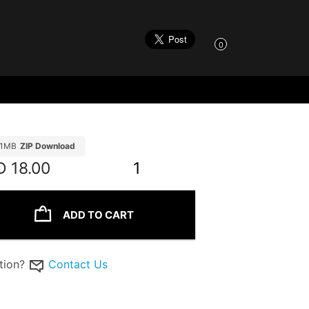
0
21MB
ZIP Download
D
18.00
1
ADD TO CART
tion?
Contact Us