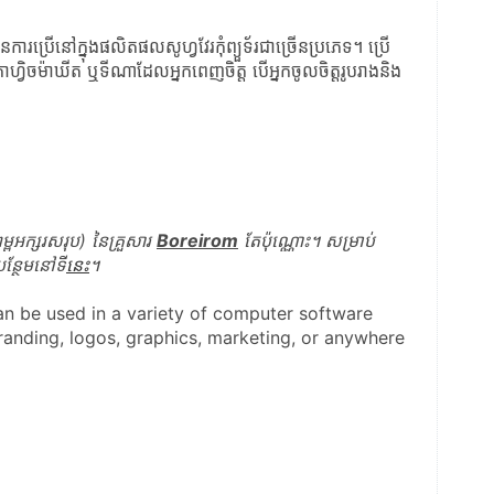
ការប្រើនៅក្នុងផលិតផលសូហ្វវែរកុំព្យួទ័រជាច្រើនប្រភេទ។ ប្រើ
្វិចម៉ាឃីត ឬទីណាដែលអ្នកពេញចិត្ត​ បើអ្នកចូលចិត្តរូបរាងនិង
អក្សរសរុប) នៃគ្រួសារ 
Boreirom
 តែប៉ុណ្ណោះ។ សម្រាប់
ន្ថែមនៅទី
នេះ
។
can be used in a variety of computer software 
anding, logos, graphics, marketing, or anywhere 