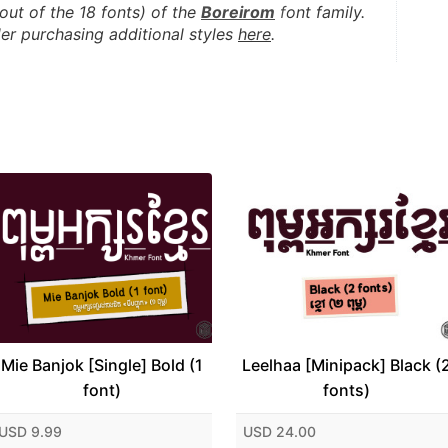
out of the 18 fonts) of the 
Boreirom
f
ont family. 
er purchasing additional styles 
here
.
Mie Banjok [Single] Bold (1
Leelhaa [Minipack] Black (
font)
fonts)
USD 9.99
USD 24.00