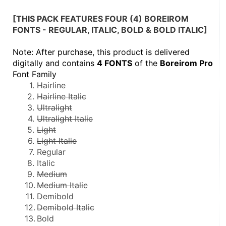
[THIS PACK FEATURES FOUR (4) BOREIROM 
FONTS - REGULAR, ITALIC, BOLD & BOLD ITALIC]
Note: After purchase, this product is delivered 
digitally and contains 
4 FONTS
 of the 
Boreirom Pro
Font Family
Hairline
Hairline Italic
Ultralight
Ultralight Italic
Light
Light Italic
Regular
Italic
Medium
Medium Italic
Demibold
Demibold Italic
Bold