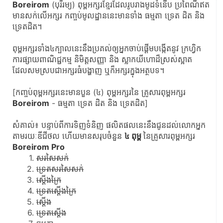
Boreirom
 (បុរីរម្យ) ពុម្ពអក្សរខ្មែរដែលរូបរាងមូដទំនើប ប្រពៃណីឥត
មានសក់លើអក្សរ កញ្ចប់មូលដ្ឋាននេះមានទាំង ធម្មតា ទ្រេត ដិត និង​ 
ទ្រេតដិត។
ពុម្ពអក្សរទាំង៤ក្បាលនេះនឹងប្រគល់ឲ្យអ្នកចាប់ផ្ដើមបង្កើតនូវ ក្រហ្វិក 
ការផ្សាយពាណិជ្ជកម្ម និមិត្តសញ្ញា និង ស្លាកយីហោដ៏ស្រស់ស្អាត 
ដែលសមស្របជាអក្សរធំបង្ហាញ ឬក៏អក្សរក្នុងអត្ថបទ។
[កញ្ចប់ពុម្ពអក្សរនេះមានបួន (៤) ពុម្ពអក្សរនៃ​ គ្រូសារពុម្ពអក្សរ 
Boreirom
 - ធម្មតា ទ្រេត ដិត និង ទ្រេតដិត]
សំគាល់៖ បន្ទាប់ពីការទិញទំនិញ ផលិតផលនេះនឹងជូនដល់លោកអ្នក
តាមរយៈឌីជីថល​ ហើយមានសរុបចំនួន 
៤ ពុម្ព 
នៃគ្រូសារពុម្ពអក្សរ ​
Boreirom
 Pro
សរសៃសក់
ទ្រេតសរសៃសក់
ស្ដើងក្រៃ
ទ្រេតស្ដើងក្រៃ
ស្ដើង
ទ្រេតស្ដើង