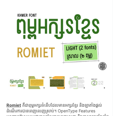
Romiet
 គឺជាពុម្ពអក្សរទំនើបដែលមានអក្សរខ្មែរ និងឡាតាំងផ្ដល់
ដំណើរការបានពេញលេញស្រាប់។ OpenType Features 