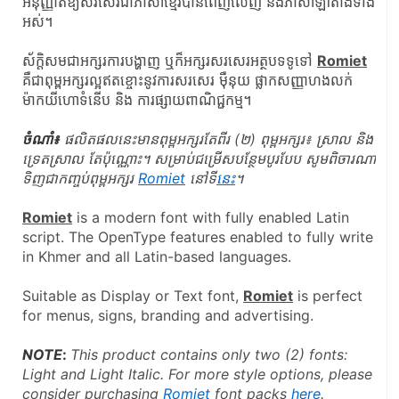
អនុញ្ញាត​ឱ្យ​សរសេរ​ជា​ភាសា​ខ្មែរ​បាន​ពេញលេញ និង​ភាសា​ឡាតាំង​ទាំង
អស់។
ស័ក្តិសមជាអក្សរការបង្ហាញ ឬក៏អក្សរសរសេរអត្ថបទទូទៅ 
Romiet
គឺជាពុម្ពអក្សរល្អឥតខ្ចោះនូវការសរសេរ ម៉ឺនុយ ផ្លាកសញ្ញាហងលក់ 
ម៉ាកយីហោទំនើប និង ការផ្សាយពាណិជ្ជកម្ម។
ចំណាំ៖
 ផលិតផលនេះមានពុម្ពអក្សរតែពីរ (២) ពុម្ពអក្សរ៖ ស្រាល​ និង
ទ្រេតស្រាល​ តែប៉ុណ្ណោះ។ សម្រាប់ជម្រើសបន្ថែមបូរបែប សូមពិចារណា
ទិញជាកញ្ចប់ពុម្ពអក្សរ 
Romiet
 នៅទី
នេះ
។
Romiet
 is a modern font with fully enabled Latin 
script. The OpenType features enabled to fully write 
in Khmer and all Latin-based languages.
Suitable as Display or Text font, 
Romiet
 is perfect 
for menus, signs, branding and advertising.
NOTE
: 
This product contains only two (2) fonts: 
Light and Light Italic. For more style options, please 
consider purchasing 
Romiet
 font packs 
here
.