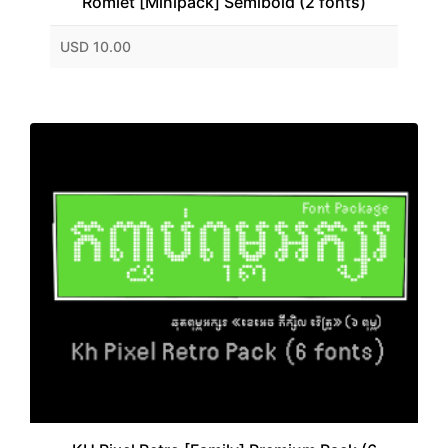
Romiet [Minipack] Semibold (2 fonts)
USD 10.00