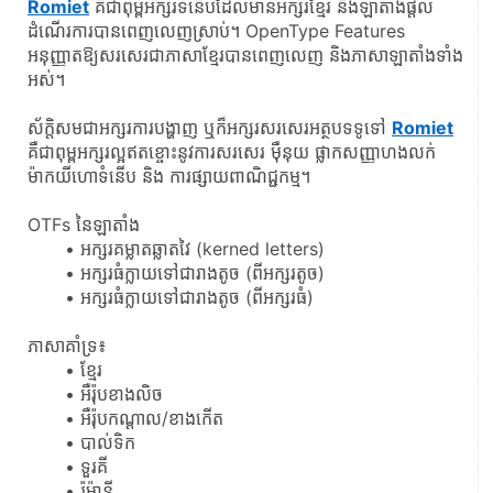
Romiet
 គឺជាពុម្ពអក្សរទំនើបដែលមានអក្សរខ្មែរ និងឡាតាំងផ្ដល់
ដំណើរការបានពេញលេញស្រាប់។ OpenType Features 
អនុញ្ញាត​ឱ្យ​សរសេរ​ជា​ភាសា​ខ្មែរ​បាន​ពេញលេញ និង​ភាសា​ឡាតាំង​ទាំង
អស់។
ស័ក្តិសមជាអក្សរការបង្ហាញ ឬក៏អក្សរសរសេរអត្ថបទទូទៅ 
Romiet
គឺជាពុម្ពអក្សរល្អឥតខ្ចោះនូវការសរសេរ ម៉ឺនុយ ផ្លាកសញ្ញាហងលក់ 
ម៉ាកយីហោទំនើប និង ការផ្សាយពាណិជ្ជកម្ម។
OTFs នៃឡាតាំង
អក្សរគម្លាតឆ្លាតវៃ (kerned letters)
អក្សរធំក្លាយទៅជារាងតូច (ពីអក្សរតូច)​
អក្សរធំក្លាយទៅជារាងតូច (ពីអក្សរធំ)
ភាសាគាំទ្រ៖
ខ្មែរ
អឺរ៉ុប​ខាងលិច
អឺរ៉ុបកណ្តាល/ខាងកើត
បាល់ទិក
ទួរគី
រ៉ូម៉ានី