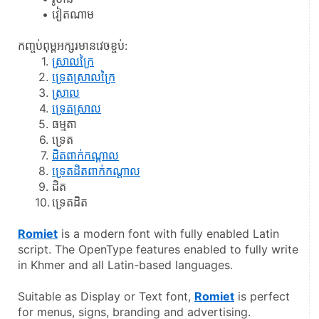
វៀតណាម
កញ្ចប់ពុម្ពអក្សរមានវេចខ្ចប់:
ស្រាលក្រៃ
ទ្រេតស្រាលក្រៃ
ស្រាល
ទ្រេតស្រាល
ធម្មតា
ទ្រេត
ដិតពាក់កណ្ដាល
ទ្រេតដិតពាក់កណ្ដាល
ដិត
ទ្រេតដិត
Romiet
 is a modern font with fully enabled Latin 
script. The OpenType features enabled to fully write 
in Khmer and all Latin-based languages.
Suitable as Display or Text font, 
Romiet
 is perfect 
for menus, signs, branding and advertising.