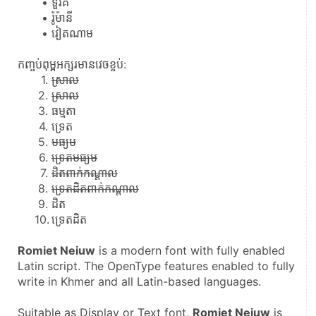
ទួរគី
រ៉ូម៉ានី
វៀតណាម
កញ្ចប់ពុម្ពអក្សរមានវេចខ្ចប់:
ស្រាល
ស្រាល
ធម្មតា
ទ្រេត
មធ្យម
ទ្រេតមធ្យម
ដិតពាក់កណ្ដាល
ទ្រេតដិតពាក់កណ្ដាល
ដិត
ទ្រេតដិត
Romiet Neiuw
 is a modern font with fully enabled 
Latin script. The OpenType features enabled to fully 
write in Khmer and all Latin-based languages.
Suitable as Display or Text font, 
Romiet Neiuw
 is 