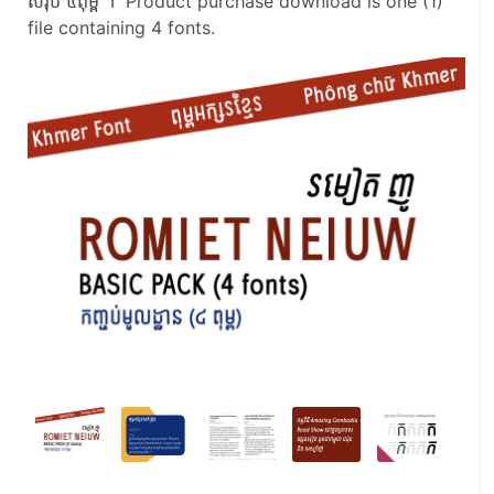
សរុប ៤ពុម្ព ។ Product purchase download is one (1)
file containing 4 fonts.