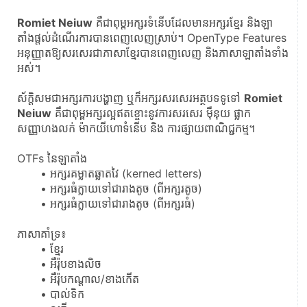
Romiet​ Neiuw
 គឺជាពុម្ពអក្សរទំនើបដែលមានអក្សរខ្មែរ និងឡា
តាំងផ្ដល់ដំណើរការបានពេញលេញស្រាប់។ OpenType Features 
អនុញ្ញាត​ឱ្យ​សរសេរ​ជា​ភាសា​ខ្មែរ​បាន​ពេញលេញ និង​ភាសា​ឡាតាំង​ទាំង
អស់។
ស័ក្តិសមជាអក្សរការបង្ហាញ ឬក៏អក្សរសរសេរអត្ថបទទូទៅ 
Romiet 
Neiuw
 គឺជាពុម្ពអក្សរល្អឥតខ្ចោះនូវការសរសេរ ម៉ឺនុយ ផ្លាក
សញ្ញាហងលក់ ម៉ាកយីហោទំនើប និង ការផ្សាយពាណិជ្ជកម្ម។
OTFs នៃឡាតាំង
អក្សរគម្លាតឆ្លាតវៃ (kerned letters)
អក្សរធំក្លាយទៅជារាងតូច (ពីអក្សរតូច)​
អក្សរធំក្លាយទៅជារាងតូច (ពីអក្សរធំ)
ភាសាគាំទ្រ៖
ខ្មែរ
អឺរ៉ុប​ខាងលិច
អឺរ៉ុបកណ្តាល/ខាងកើត
បាល់ទិក