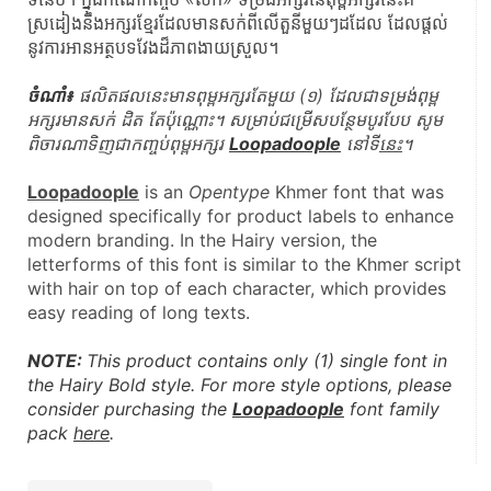
ស្រដៀងនឹងអក្សរខ្មែរដែលមានសក់ពីលើតួនីមួយៗដដែល ដែលផ្តល់
នូវការអានអត្ថបទវែងដ៏ភាពងាយស្រួល។
ចំណាំ៖
 ផលិតផលនេះមានពុម្ពអក្សរតែមួយ (១) ដែលជាទម្រង់ពុម្ព
អក្សរមានសក់ ដិត តែប៉ុណ្ណោះ។ សម្រាប់ជម្រើសបន្ថែមបូរបែប សូម
ពិចារណាទិញជាកញ្ចប់ពុម្ពអក្សរ 
Loopadoople
 នៅទី
នេះ
។
Loopadoople
 is an 
Opentype
 Khmer font that was 
designed specifically for product labels to enhance 
modern branding. In the Hairy version, t
he 
letterforms of this font is similar to the Khmer script 
with hair on top of each character, which provides 
easy reading of long texts.
NOTE: 
This product contains only (1) single font in 
the Hairy Bold style. For more style options, please 
consider purchasing the 
Loopadoople
 font family 
pack 
here
.