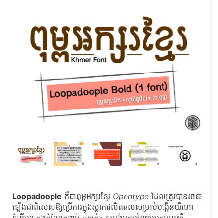
Loopadoople
 គឺជាពុម្ពអក្សរខ្មែរ 
Opentype
 ដែលត្រូវបានរចនា
ឡើងជាពិសេសឱ្យប្រើការក្នុងស្លាកផលិតផលសម្រាប់បង្កើនយីហោ
ទំនើប។ ក្នុងកំណែកញ្ចប់ «សក់» ទម្រង់អក្សរនៃពុម្ពអក្សរនេះគឺ