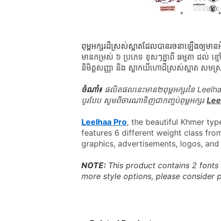
ពុម្ពអក្សរដ៏ស្រស់ស្អាតដែលបានរចនាឡើងឲ្យមា
មានកម្រស់ ៦ ប្រភេទ ខុសៗគ្នាពី ធម្មតា ដល់ ខ្មៅ! 
និមិត្តសញ្ញា និង ស្លាកយីហោដ៏ស្រស់ស្អាត សមស្រ
ចំណាំ៖
 ផលិតផលនេះមាន២ពុម្ពអក្សរនៃ Leelhaa
បូរបែប សូមពិចារណាទិញជាកញ្ចប់ពុម្ពអក្សរ 
Lee
Leelhaa Pro
, the beautiful Khmer type
features 6 different weight class from
graphics, advertisements, logos, and 
NOTE: 
This product contains 2 fonts o
more style options, please consider 