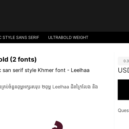
C STYLE SANS SERIF
ULTRABOLD WEIGHT
ld (2 fonts)
0.
US
c san serif style Khmer font - Leelhaa
ំនួនពុម្ពអក្សរសរុប ២ពុម្ព Leelhaa ដិតក្រៃលែង និង
Ques