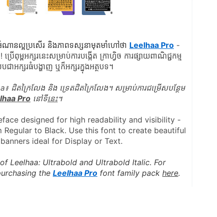
នអំណានល្អប្រសើរ និងភាពទស្សនាមុតមាំហៅថា 
Leelhaa Pro
 - 
ប្រើពុម្ពអក្សរនេះសម្រាប់ការបង្កើត ក្រាហ្វិច ការផ្សាយពាណិជ្ជកម្ម 
បជាអក្សរធំបង្ហាញ ឬក៏អក្សរក្នុងអត្ថបទ។
៖ ដិតក្រៃលែង និង ទ្រេតដិតក្រៃលែង។ សម្រាប់ការជម្រើសបន្ថែម
lhaa Pro
 នៅទី
នេះ
។
face designed for high readability and visibility - 
 Regular to Black. Use this font to create beautiful 
banners ideal for Display or Text.
f Leelhaa: Ultrabold and Ultrabold Italic. For 
purchasing the 
Leelhaa Pro
 font family pack 
here
.