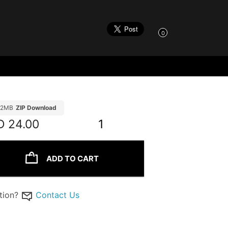
0
32MB
ZIP Download
D
24.00
1
ADD TO CART
tion?
Contact Us