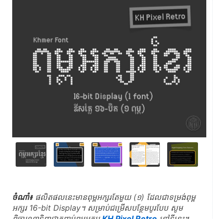
ចំណាំ៖
 ផលិតផលនេះមានពុម្ពអក្សរតែមួយ (១) ដែលជាទម្រង់ពុម្ព
អក្សរ 16-bit Display។ សម្រាប់ជម្រើសបន្ថែមបូរបែប សូម
ពិចារណាទិញជាកញ្ចប់ពុម្ពអក្សរ 
KH Pixel Retro
 នៅទី
នេះ
។