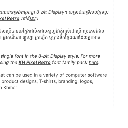
លជាទម្រង់ពុម្ពអក្សរ 8-bit Display។ សម្រាប់ជម្រើសបន្ថែមបូរ
xel Retro
 នៅទី
នេះ
។
ែលប្រើបាននៅក្នុងផលិតផលសូហ្វវែរកុំព្យួទ័រជាច្រើនប្រភេទដែល
 ផ្លាកយីហោ ឡូហ្គោ ក្រាហ្វិក ឬគ្រប់ទីកន្លែងណាដែលអ្នកអាច
single font in the 8-bit Display style. For more 
sing the 
KH Pixel Retro
 font family pack 
here
.
hat can be used in a variety of computer software 
n product designs, T-shirts, branding, logos, 
in Khmer