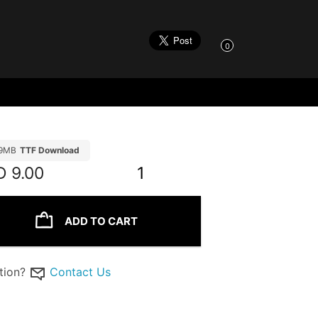
0
19MB
TTF Download
D
9.00
1
ADD TO CART
tion?
Contact Us