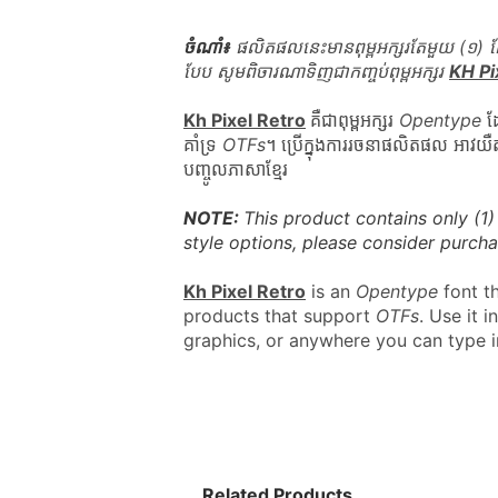
ចំណាំ៖
 ផលិតផលនេះមានពុម្ពអក្សរតែមួយ (១) ដែ
បែប សូមពិចារណាទិញជាកញ្ចប់ពុម្ពអក្សរ 
KH Pi
Kh Pixel Retro
គឺជាពុម្ពអក្សរ 
Opentype
 ដ
គាំទ្រ 
OTFs
។ ប្រើក្នុងការរចនាផលិតផល អាវយឺត
បញ្ចូលភាសាខ្មែរ
NOTE: 
This product contains only (1) 
style options, please consider purcha
Kh Pixel Retro
 is an 
Opentype
 font t
products that support 
OTFs
. Use it i
graphics, or anywhere you can type 
Related Products