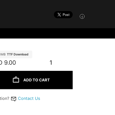
0
11MB
TTF Download
D
9.00
1
ADD TO CART
tion?
Contact Us