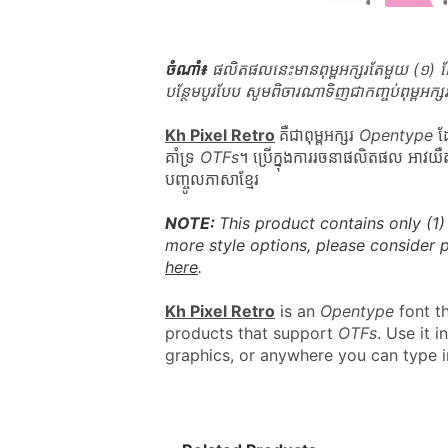
ចំណាំ៖
 ផលិតផលនេះមានពុម្ពអក្សរតែមួយ (១) 
បន្ថែមបូរបែប សូមពិចារណាទិញជាកញ្ចប់ពុម្ពអក្សរ
Kh Pixel Retro
គឺជាពុម្ពអក្សរ 
Opentype
 ដ
គាំទ្រ 
OTFs
។ ប្រើក្នុងការរចនាផលិតផល អាវយឺត
បញ្ចូលភាសាខ្មែរ
NOTE: 
This product contains only (1)
more style options, please consider 
here
.
Kh Pixel Retro
 is an 
Opentype
 font t
products that support 
OTFs
. Use it i
graphics, or anywhere you can type 